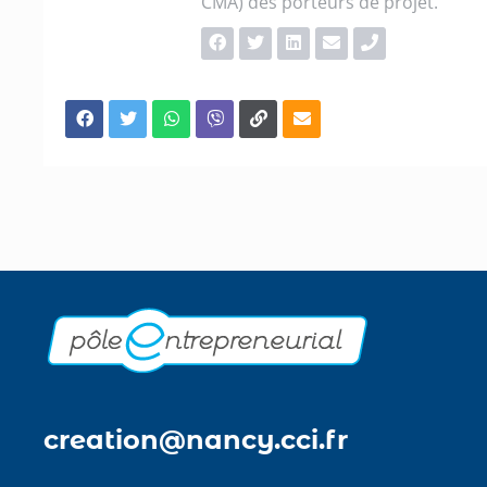
CMA) des porteurs de projet.
creation@nancy.cci.fr