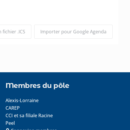
fichier .ICS
Importer pour Google Agenda
Membres du pôle
Alexis-Lorraine
CAREP
CCI et sa filiale Racine
Peel