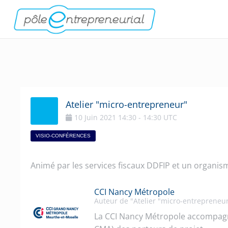
Atelier "micro-entrepreneur"
10
Juin
2021
14:30
-
14:30
UTC
VISIO-CONFÉRENCES
Animé par les services fiscaux DDFIP et un organi
CCI Nancy Métropole
Auteur de "Atelier "micro-entrepreneu
La CCI Nancy Métropole accompagne à