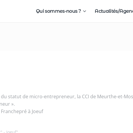
Qui sommes-nous ?
Actualités/Age
s du statut de micro-entrepreneur, la CCI de Meurthe-et-Mos
neur ».
e Franchepré à Joeuf
" - Joeuf"