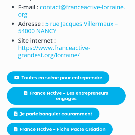
E-mail :
contact@franceactive-lorraine.
org
Adresse :
5 rue Jacques Villermaux –
54000 NANCY
Site internet :
https://www.franceactive-
grandest.org/lorraine/
Toutes en scène pour entreprendre
France Active – Les entrepreneurs
engagés
Je parle banquier couramment
France Active – Fiche Pacte Création